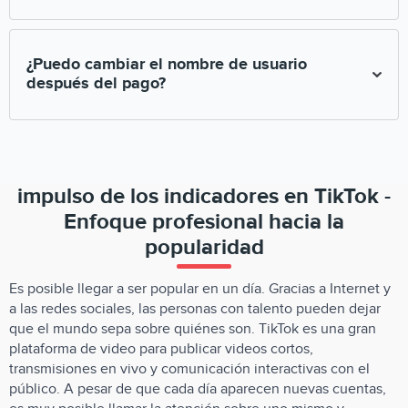
compromete a cumplir con el servicio de promoción de
manera completa.
Sí, su cuenta debe estar abierta. La promoción de páginas
cerradas es imposible.
¿Puedo cambiar el nombre de usuario
después del pago?
¡Después del pago de la promoción usted no puede cambiar
el nombre de usuario!
impulso de los indicadores en TikTok -
Enfoque profesional hacia la
popularidad
Es posible llegar a ser popular en un día. Gracias a Internet y
a las redes sociales, las personas con talento pueden dejar
que el mundo sepa sobre quiénes son. TikTok es una gran
plataforma de video para publicar videos cortos,
transmisiones en vivo y comunicación interactivas con el
público. A pesar de que cada día aparecen nuevas cuentas,