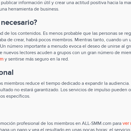
publicar información útil y crear una actitud positiva hacia la m
 una herramienta de business.
 necesario?
d de los contenidos. Es menos probable que las personas se reg
caba de crear, habrá pocos miembros. Mientras tanto, cuando un u
 Un número importante a menudo evoca el deseo de unirse al gru
 de nuevos lectores acuden a grupos con un gran número de miem
am
y sentirse más seguro en la red.
onal
 miembros reduce el tiempo dedicado a expandir la audiencia. 
esultado no estará garantizado. Los servicios de impulso pueden
s específicos.
 promoción profesional de los miembros en ALL-SMM.com para
ver
aga un pago y vea el resultado en unas pocas horas: el servici