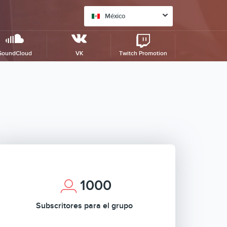
México
SoundCloud
VK
Twitch Promotion
1000
Subscritores para el grupo